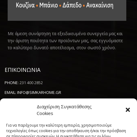
Με άμεση συνάρτηση τα εξειδικευμένα συνεργεία μας και
την άριστη ποιότητα των προϊόντων μας, σας εγγυόμαστε
το καλύτερο δυνατό αποτέλεσμα, στον σωστό χρόνο.
ΕΠΙΚΟΙΝΩΝΙΑ
PHONE:
231 400 2852
EMAIL:
INFO@SIMKARHOME.GR
ΔΙΕΥΘΥΝΣΗ:
ΓΡ.ΛΑΜΠΡΑΚΗ 43, ΘΕΣΣΑΛΟΝΙΚΗ, 54638
Διαχείριση Συγκατάθεσης
Cookies
NEWSLETTER
Για να παρέχουμε την καλύτερη εμπειρία, χρησιμοποιούμε
τεχνολογίες όπως cookies για την αποθήκευση ή/και την πρόσβαση
σε πληροφορίες συσκευών. Η συγκατάθεση για τις εν λόγω