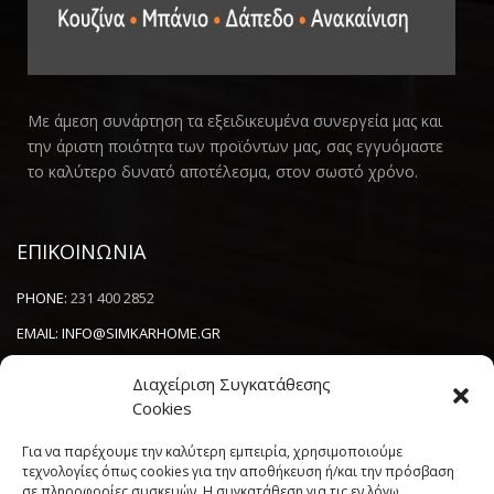
Με άμεση συνάρτηση τα εξειδικευμένα συνεργεία μας και
την άριστη ποιότητα των προϊόντων μας, σας εγγυόμαστε
το καλύτερο δυνατό αποτέλεσμα, στον σωστό χρόνο.
ΕΠΙΚΟΙΝΩΝΙΑ
PHONE:
231 400 2852
EMAIL:
INFO@SIMKARHOME.GR
ΔΙΕΥΘΥΝΣΗ:
ΓΡ.ΛΑΜΠΡΑΚΗ 43, ΘΕΣΣΑΛΟΝΙΚΗ, 54638
Διαχείριση Συγκατάθεσης
Cookies
NEWSLETTER
Για να παρέχουμε την καλύτερη εμπειρία, χρησιμοποιούμε
τεχνολογίες όπως cookies για την αποθήκευση ή/και την πρόσβαση
σε πληροφορίες συσκευών. Η συγκατάθεση για τις εν λόγω