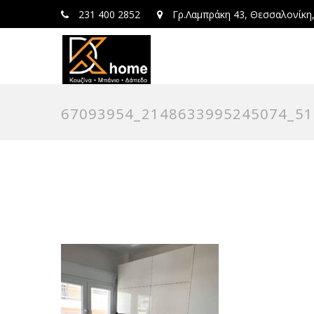
231 400 2852
Γρ.Λαμπράκη 43, Θεσσαλονίκη
67093954_2148633995245074_5