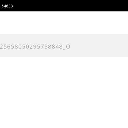
, 54638
125658050295758848_O