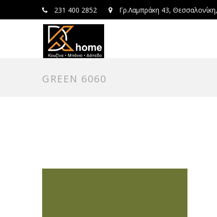
231 400 2852
Γρ.Λαμπράκη 43, Θεσσαλονίκη
GREEN 6060