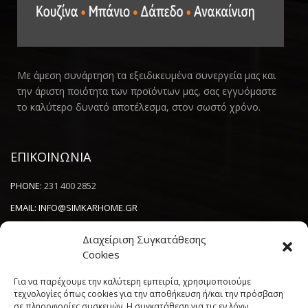
Με άμεση συνάρτηση τα εξειδικευμένα συνεργεία μας και
την άριστη ποιότητα των προϊόντων μας, σας εγγυόμαστε
το καλύτερο δυνατό αποτέλεσμα, στον σωστό χρόνο.
ΕΠΙΚΟΙΝΩΝΙΑ
PHONE:
231 400 2852
EMAIL:
INFO@SIMKARHOME.GR
ΔΙΕΥΘΥΝΣΗ:
ΓΡ.ΛΑΜΠΡΑΚΗ 43, ΘΕΣΣΑΛΟΝΙΚΗ, 54638
Διαχείριση Συγκατάθεσης
Cookies
NEWSLETTER
Για να παρέχουμε την καλύτερη εμπειρία, χρησιμοποιούμε
τεχνολογίες όπως cookies για την αποθήκευση ή/και την πρόσβαση
σε πληροφορίες συσκευών. Η συγκατάθεση για τις εν λόγω