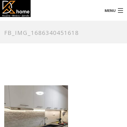
MENU
Αρχική
FB_IMG_1686340451618
Προφίλ
Προϊόντα
Επικοινωνία