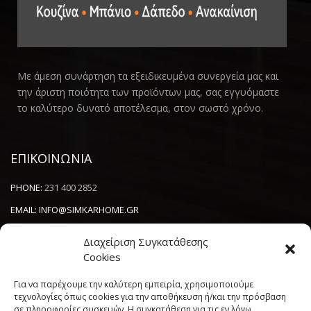
Με άμεση συνάρτηση τα εξειδικευμένα συνεργεία μας και
την άριστη ποιότητα των προϊόντων μας, σας εγγυόμαστε
το καλύτερο δυνατό αποτέλεσμα, στον σωστό χρόνο.
ΕΠΙΚΟΙΝΩΝΙΑ
PHONE:
231 400 2852
EMAIL:
INFO@SIMKARHOME.GR
ΔΙΕΥΘΥΝΣΗ:
ΓΡ.ΛΑΜΠΡΑΚΗ 43, ΘΕΣΣΑΛΟΝΙΚΗ, 54638
Διαχείριση Συγκατάθεσης
Cookies
NEWSLETTER
Για να παρέχουμε την καλύτερη εμπειρία, χρησιμοποιούμε
τεχνολογίες όπως cookies για την αποθήκευση ή/και την πρόσβαση
σε πληροφορίες συσκευών. Η συγκατάθεση για τις εν λόγω