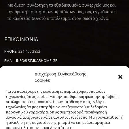
Με άμεση συνάρτηση τα εξειδικευμένα συνεργεία μας και
την άριστη ποιότητα των προϊόντων μας, σας εγγυόμαστε
το καλύτερο δυνατό αποτέλεσμα, στον σωστό χρόνο.
ΕΠΙΚΟΙΝΩΝΙΑ
PHONE:
231 400 2852
EMAIL:
INFO@SIMKARHOME.GR
ΔΙΕΥΘΥΝΣΗ:
ΓΡ.ΛΑΜΠΡΑΚΗ 43, ΘΕΣΣΑΛΟΝΙΚΗ, 54638
Διαχείριση Συγκατάθεσης
Cookies
NEWSLETTER
Για να παρέχουμε την καλύτερη εμπειρία, χρησιμοποιούμε
τεχνολογίες όπως cookies για την αποθήκευση ή/και την πρόσβαση
σε πληροφορίες συσκευών. Η συγκατάθεση για τις εν λόγω
----------------------
τεχνολογίες θα μας επιτρέψει να επεξεργαστούμε δεδομένα
προσωπικού χαρακτήρα, όπως συμπεριφορά περιήγησης ή
μοναδικά αναγνωριστικά σε αυτόν τον ιστότοπο. Η μη συγκατάθεση ή
η ανάκληση της συγκατάθεσης, μπορεί να επηρεάσει αρνητικά
ορισμένες λειτουργίες και δυνατότητες.