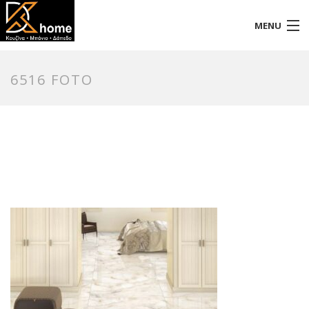
MENU
Αρχική
6516 FOTO
Προφίλ
Προϊόντα
Επικοινωνία