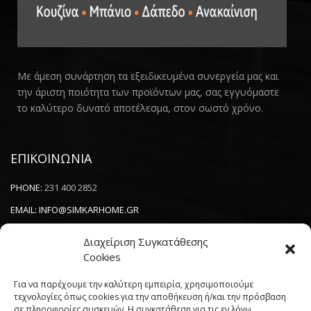
Με άμεση συνάρτηση τα εξειδικευμένα συνεργεία μας και
την άριστη ποιότητα των προϊόντων μας, σας εγγυόμαστε
το καλύτερο δυνατό αποτέλεσμα, στον σωστό χρόνο.
ΕΠΙΚΟΙΝΩΝΙΑ
PHONE:
231 400 2852
EMAIL:
INFO@SIMKARHOME.GR
ΔΙΕΥΘΥΝΣΗ:
ΓΡ.ΛΑΜΠΡΑΚΗ 43, ΘΕΣΣΑΛΟΝΙΚΗ, 54638
Διαχείριση Συγκατάθεσης
Cookies
NEWSLETTER
Για να παρέχουμε την καλύτερη εμπειρία, χρησιμοποιούμε
τεχνολογίες όπως cookies για την αποθήκευση ή/και την πρόσβαση
σε πληροφορίες συσκευών. Η συγκατάθεση για τις εν λόγω