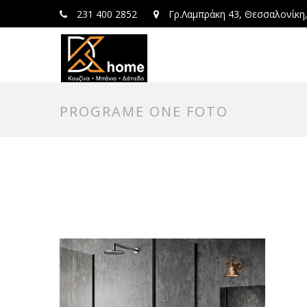
231 400 2852
Γρ.Λαμπράκη 43, Θεσσαλονίκη
PROGRAME ONE FOTO