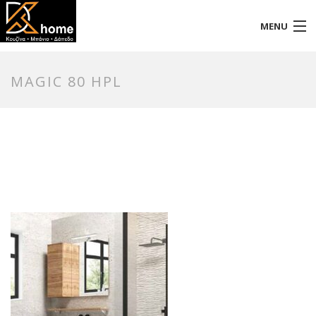
MENU
Αρχική
MAGIC 80 HPL
Προφίλ
Προϊόντα
Επικοινωνία