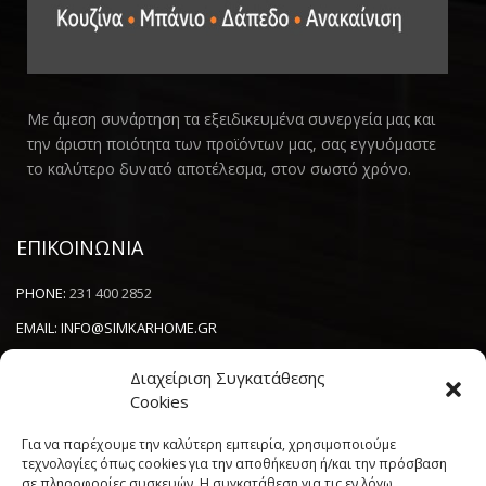
Με άμεση συνάρτηση τα εξειδικευμένα συνεργεία μας και
την άριστη ποιότητα των προϊόντων μας, σας εγγυόμαστε
το καλύτερο δυνατό αποτέλεσμα, στον σωστό χρόνο.
ΕΠΙΚΟΙΝΩΝΙΑ
PHONE:
231 400 2852
EMAIL:
INFO@SIMKARHOME.GR
ΔΙΕΥΘΥΝΣΗ:
ΓΡ.ΛΑΜΠΡΑΚΗ 43, ΘΕΣΣΑΛΟΝΙΚΗ, 54638
Διαχείριση Συγκατάθεσης
Cookies
NEWSLETTER
Για να παρέχουμε την καλύτερη εμπειρία, χρησιμοποιούμε
τεχνολογίες όπως cookies για την αποθήκευση ή/και την πρόσβαση
σε πληροφορίες συσκευών. Η συγκατάθεση για τις εν λόγω