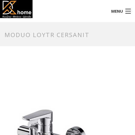
MENU
Αρχική
MODUO LOYTR CERSANIT
Προφίλ
Προϊόντα
Επικοινωνία