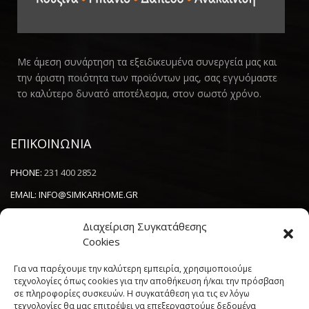
Με άμεση συνάρτηση τα εξειδικευμένα συνεργεία μας και
την άριστη ποιότητα των προϊόντων μας, σας εγγυόμαστε
το καλύτερο δυνατό αποτέλεσμα, στον σωστό χρόνο.
ΕΠΙΚΟΙΝΩΝΙΑ
PHONE:
231 400 2852
EMAIL:
INFO@SIMKARHOME.GR
ΔΙΕΥΘΥΝΣΗ:
ΓΡ.ΛΑΜΠΡΑΚΗ 43, ΘΕΣΣΑΛΟΝΙΚΗ, 54638
Διαχείριση Συγκατάθεσης
Cookies
NEWSLETTER
Για να παρέχουμε την καλύτερη εμπειρία, χρησιμοποιούμε
τεχνολογίες όπως cookies για την αποθήκευση ή/και την πρόσβαση
σε πληροφορίες συσκευών. Η συγκατάθεση για τις εν λόγω
----------------------
τεχνολογίες θα μας επιτρέψει να επεξεργαστούμε δεδομένα