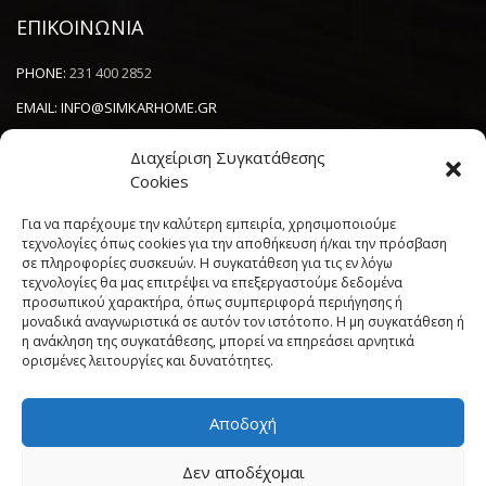
ΕΠΙΚΟΙΝΩΝΙΑ
PHONE:
231 400 2852
EMAIL:
INFO@SIMKARHOME.GR
ΔΙΕΥΘΥΝΣΗ:
ΓΡ.ΛΑΜΠΡΑΚΗ 43, ΘΕΣΣΑΛΟΝΙΚΗ, 54638
Διαχείριση Συγκατάθεσης
Cookies
NEWSLETTER
Για να παρέχουμε την καλύτερη εμπειρία, χρησιμοποιούμε
τεχνολογίες όπως cookies για την αποθήκευση ή/και την πρόσβαση
σε πληροφορίες συσκευών. Η συγκατάθεση για τις εν λόγω
----------------------
τεχνολογίες θα μας επιτρέψει να επεξεργαστούμε δεδομένα
προσωπικού χαρακτήρα, όπως συμπεριφορά περιήγησης ή
μοναδικά αναγνωριστικά σε αυτόν τον ιστότοπο. Η μη συγκατάθεση ή
η ανάκληση της συγκατάθεσης, μπορεί να επηρεάσει αρνητικά
ορισμένες λειτουργίες και δυνατότητες.
Αποδοχή
Πολιτική Cookies (ΕΕ)
Όροι και Προϋποθέσεις
Δεν αποδέχομαι
Δήλωση Απορρήτου
My account