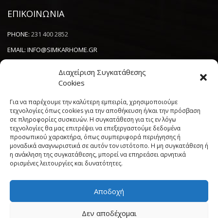
ΕΠΙΚΟΙΝΩΝΙΑ
PHONE:
231 400 2852
EMAIL:
INFO@SIMKARHOME.GR
ΔΙΕΥΘΥΝΣΗ:
ΓΡ.ΛΑΜΠΡΑΚΗ 43, ΘΕΣΣΑΛΟΝΙΚΗ, 54638
Διαχείριση Συγκατάθεσης
Cookies
NEWSLETTER
Για να παρέχουμε την καλύτερη εμπειρία, χρησιμοποιούμε
τεχνολογίες όπως cookies για την αποθήκευση ή/και την πρόσβαση
σε πληροφορίες συσκευών. Η συγκατάθεση για τις εν λόγω
----------------------
τεχνολογίες θα μας επιτρέψει να επεξεργαστούμε δεδομένα
προσωπικού χαρακτήρα, όπως συμπεριφορά περιήγησης ή
μοναδικά αναγνωριστικά σε αυτόν τον ιστότοπο. Η μη συγκατάθεση ή
η ανάκληση της συγκατάθεσης, μπορεί να επηρεάσει αρνητικά
ορισμένες λειτουργίες και δυνατότητες.
Αποδοχή
Πολιτική Cookies (ΕΕ)
Όροι και Προϋποθέσεις
Δεν αποδέχομαι
Δήλωση Απορρήτου
My account