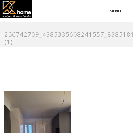
MENU
Αρχική
266742709_4385335608241557_838518
Προφίλ
(1)
Προϊόντα
Επικοινωνία