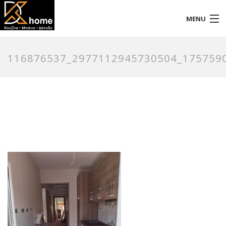
MENU
Αρχική
116876537_2977112945730504_175759
Προφίλ
Προϊόντα
Επικοινωνία