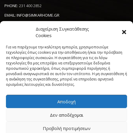
PHONE:
231 400 2852
EMAIL:
INFO@SIMKARHOME.GR
ΔΙΕΥΘΥΝΣΗ:
ΓΡ.ΛΑΜΠΡΑΚΗ 43, ΘΕΣΣΑΛΟΝΙΚΗ, 54638
Διαχείριση Συγκατάθεσης
Cookies
NEWSLETTER
Για να παρέχουμε την καλύτερη εμπειρία, χρησιμοποιούμε
τεχνολογίες όπως cookies για την αποθήκευση ή/και την πρόσβαση
σε πληροφορίες συσκευών. Η συγκατάθεση για τις εν λόγω
----------------------
τεχνολογίες θα μας επιτρέψει να επεξεργαστούμε δεδομένα
προσωπικού χαρακτήρα, όπως συμπεριφορά περιήγησης ή
μοναδικά αναγνωριστικά σε αυτόν τον ιστότοπο. Η μη συγκατάθεση ή
η ανάκληση της συγκατάθεσης, μπορεί να επηρεάσει αρνητικά
ορισμένες λειτουργίες και δυνατότητες.
Αποδοχή
Πολιτική Cookies (ΕΕ)
Όροι και Προϋποθέσεις
Δεν αποδέχομαι
Δήλωση Απορρήτου
My account
Προβολή προτιμήσεων
Simkar Home
© 2017 All rights reserved. | Powered by
Sata