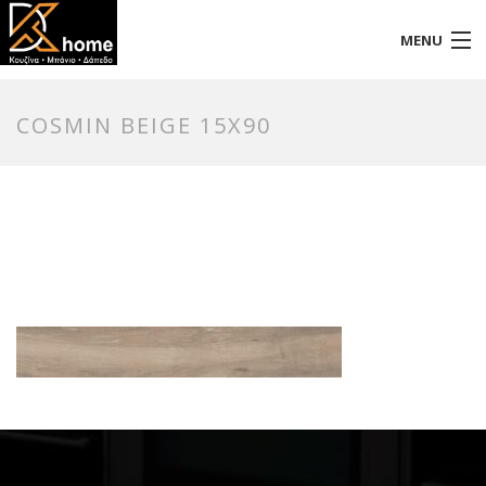
MENU
Αρχική
COSMIN BEIGE 15X90
Προφίλ
Προϊόντα
Επικοινωνία