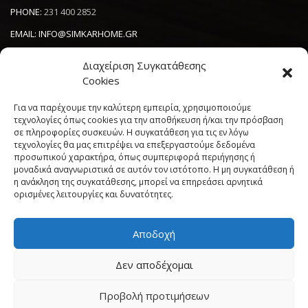
PHONE:
231 400 2852
EMAIL:
INFO@SIMKARHOME.GR
ΔΙΕΥΘΥΝΣΗ:
ΓΡ.ΛΑΜΠΡΑΚΗ 43, ΘΕΣΣΑΛΟΝΙΚΗ, 54638
Διαχείριση Συγκατάθεσης
Cookies
NEWSLETTER
Για να παρέχουμε την καλύτερη εμπειρία, χρησιμοποιούμε
τεχνολογίες όπως cookies για την αποθήκευση ή/και την πρόσβαση
σε πληροφορίες συσκευών. Η συγκατάθεση για τις εν λόγω
----------------------
τεχνολογίες θα μας επιτρέψει να επεξεργαστούμε δεδομένα
προσωπικού χαρακτήρα, όπως συμπεριφορά περιήγησης ή
μοναδικά αναγνωριστικά σε αυτόν τον ιστότοπο. Η μη συγκατάθεση ή
η ανάκληση της συγκατάθεσης, μπορεί να επηρεάσει αρνητικά
ορισμένες λειτουργίες και δυνατότητες.
Αποδοχή
Πολιτική Cookies (ΕΕ)
Όροι και Προϋποθέσεις
Δεν αποδέχομαι
Δήλωση Απορρήτου
My account
Προβολή προτιμήσεων
Simkar Home
© 2017 All rights reserved. | Powered by
Sata