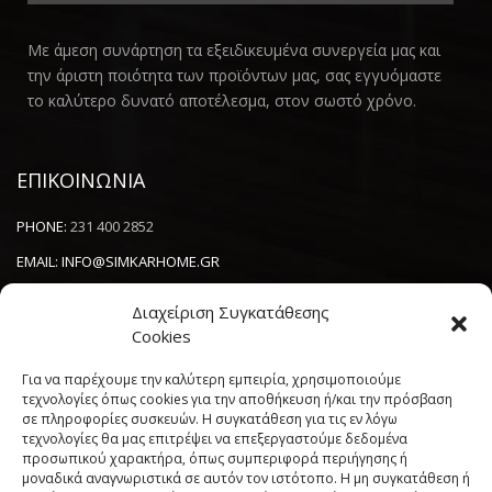
Με άμεση συνάρτηση τα εξειδικευμένα συνεργεία μας και
την άριστη ποιότητα των προϊόντων μας, σας εγγυόμαστε
το καλύτερο δυνατό αποτέλεσμα, στον σωστό χρόνο.
ΕΠΙΚΟΙΝΩΝΙΑ
PHONE:
231 400 2852
EMAIL:
INFO@SIMKARHOME.GR
ΔΙΕΥΘΥΝΣΗ:
ΓΡ.ΛΑΜΠΡΑΚΗ 43, ΘΕΣΣΑΛΟΝΙΚΗ, 54638
Διαχείριση Συγκατάθεσης
Cookies
NEWSLETTER
Για να παρέχουμε την καλύτερη εμπειρία, χρησιμοποιούμε
τεχνολογίες όπως cookies για την αποθήκευση ή/και την πρόσβαση
σε πληροφορίες συσκευών. Η συγκατάθεση για τις εν λόγω
----------------------
τεχνολογίες θα μας επιτρέψει να επεξεργαστούμε δεδομένα
προσωπικού χαρακτήρα, όπως συμπεριφορά περιήγησης ή
μοναδικά αναγνωριστικά σε αυτόν τον ιστότοπο. Η μη συγκατάθεση ή