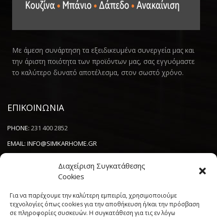
Με άμεση συνάρτηση τα εξειδικευμένα συνεργεία μας και
την άριστη ποιότητα των προϊόντων μας, σας εγγυόμαστε
το καλύτερο δυνατό αποτέλεσμα, στον σωστό χρόνο.
ΕΠΙΚΟΙΝΩΝΙΑ
PHONE:
231 400 2852
EMAIL:
INFO@SIMKARHOME.GR
ΔΙΕΥΘΥΝΣΗ:
ΓΡ.ΛΑΜΠΡΑΚΗ 43, ΘΕΣΣΑΛΟΝΙΚΗ, 54638
Διαχείριση Συγκατάθεσης
Cookies
NEWSLETTER
Για να παρέχουμε την καλύτερη εμπειρία, χρησιμοποιούμε
τεχνολογίες όπως cookies για την αποθήκευση ή/και την πρόσβαση
σε πληροφορίες συσκευών. Η συγκατάθεση για τις εν λόγω
----------------------