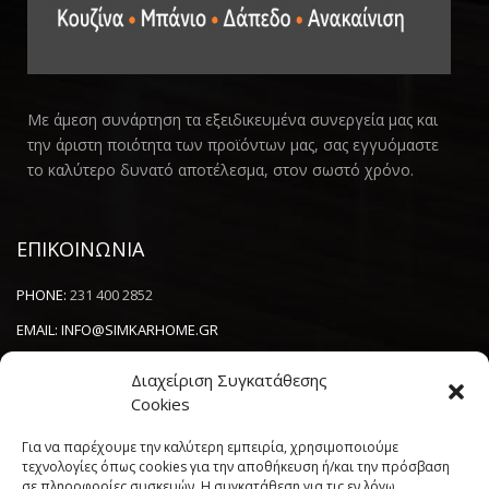
Με άμεση συνάρτηση τα εξειδικευμένα συνεργεία μας και
την άριστη ποιότητα των προϊόντων μας, σας εγγυόμαστε
το καλύτερο δυνατό αποτέλεσμα, στον σωστό χρόνο.
ΕΠΙΚΟΙΝΩΝΙΑ
PHONE:
231 400 2852
EMAIL:
INFO@SIMKARHOME.GR
ΔΙΕΥΘΥΝΣΗ:
ΓΡ.ΛΑΜΠΡΑΚΗ 43, ΘΕΣΣΑΛΟΝΙΚΗ, 54638
Διαχείριση Συγκατάθεσης
Cookies
NEWSLETTER
Για να παρέχουμε την καλύτερη εμπειρία, χρησιμοποιούμε
τεχνολογίες όπως cookies για την αποθήκευση ή/και την πρόσβαση
σε πληροφορίες συσκευών. Η συγκατάθεση για τις εν λόγω