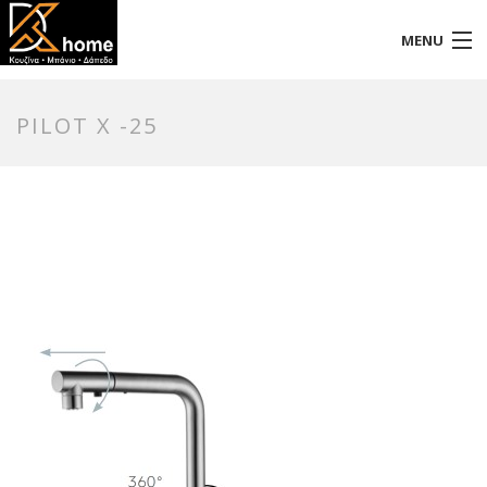
MENU
Αρχική
PILOT X -25
Προφίλ
Προϊόντα
Επικοινωνία