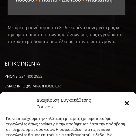
Με άμεση συνάρτηση τα εξειδικευμένα συνεργεία μας και
την άριστη ποιότητα των προϊόντων μας, σας εγγυόμαστε
το καλύτερο δυνατό αποτέλεσμα, στον σωστό χρόνο.
ΕΠΙΚΟΙΝΩΝΙΑ
PHONE:
231 400 2852
EMAIL:
INFO@SIMKARHOME.GR
ΔΙΕΥΘΥΝΣΗ:
ΓΡ.ΛΑΜΠΡΑΚΗ 43, ΘΕΣΣΑΛΟΝΙΚΗ, 54638
Διαχείριση Συγκατάθεσης
Cookies
NEWSLETTER
Για να παρέχουμε την καλύτερη εμπειρία, χρησιμοποιούμε
τεχνολογίες όπως cookies για την αποθήκευση ή/και την πρόσβαση
σε πληροφορίες συσκευών. Η συγκατάθεση για τις εν λόγω
----------------------
τεχνολογίες θα μας επιτρέψει να επεξεργαστούμε δεδομένα