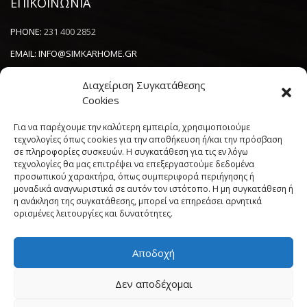
ΕΠΙΚΟΙΝΩΝΙΑ
PHONE:
231 400 2852
EMAIL:
INFO@SIMKARHOME.GR
ΔΙΕΥΘΥΝΣΗ:
ΓΡ.ΛΑΜΠΡΑΚΗ 43, ΘΕΣΣΑΛΟΝΙΚΗ, 54638
Διαχείριση Συγκατάθεσης
Cookies
NEWSLETTER
Για να παρέχουμε την καλύτερη εμπειρία, χρησιμοποιούμε
τεχνολογίες όπως cookies για την αποθήκευση ή/και την πρόσβαση
σε πληροφορίες συσκευών. Η συγκατάθεση για τις εν λόγω
----------------------
τεχνολογίες θα μας επιτρέψει να επεξεργαστούμε δεδομένα
προσωπικού χαρακτήρα, όπως συμπεριφορά περιήγησης ή
μοναδικά αναγνωριστικά σε αυτόν τον ιστότοπο. Η μη συγκατάθεση ή
η ανάκληση της συγκατάθεσης, μπορεί να επηρεάσει αρνητικά
ορισμένες λειτουργίες και δυνατότητες.
Αποδοχή
Πολιτική Cookies (ΕΕ)
Όροι και Προϋποθέσεις
Δεν αποδέχομαι
Δήλωση Απορρήτου
My account