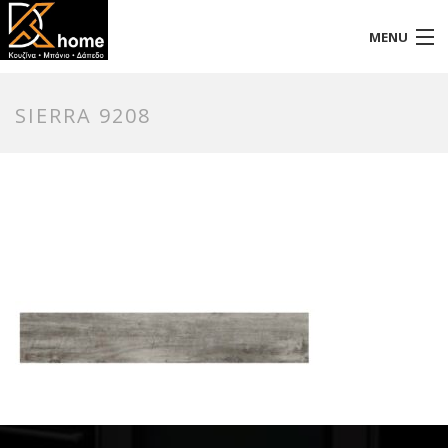
MENU
Αρχική
SIERRA 9208
Προφίλ
Προϊόντα
Επικοινωνία