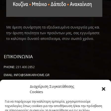
Με άμεση συνάρτηση τα εξειδικευμένα συνεργεία μας και
την άριστη ποιότητα των προϊόντων μας, σας εγγυόμαστε
το καλύτερο δυνατό αποτέλεσμα, στον σωστό χρόνο.
ΕΠΙΚΟΙΝΩΝΙΑ
PHONE:
231 400 2852
EMAIL:
INFO@SIMKARHOME.GR
ΔΙΕΥΘΥΝΣΗ:
ΓΡ.ΛΑΜΠΡΑΚΗ 43, ΘΕΣΣΑΛΟΝΙΚΗ, 54638
Διαχείριση Συγκατάθεσης
Cookies
NEWSLETTER
Για να παρέχουμε την καλύτερη εμπειρία, χρησιμοποιούμε
τεχνολογίες όπως cookies για την αποθήκευση ή/και την πρόσβαση
σε πληροφορίες συσκευών. Η συγκατάθεση για τις εν λόγω