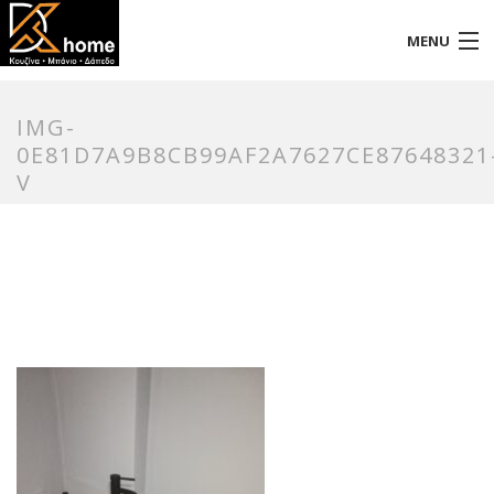
MENU
Αρχική
IMG-
Προφίλ
0E81D7A9B8CB99AF2A7627CE87648321
V
Προϊόντα
Επικοινωνία