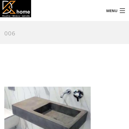
MENU
Αρχική
006
Προφίλ
Προϊόντα
Επικοινωνία