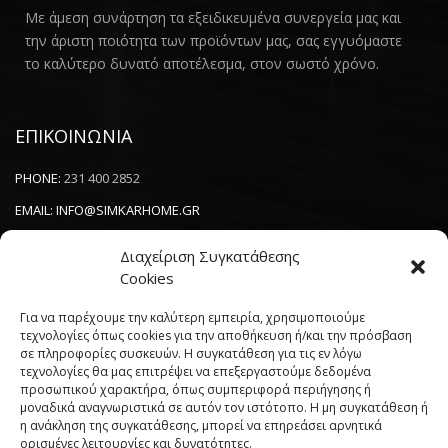
Με άμεση συνάρτηση τα εξειδικευμένα συνεργεία μας και
την άριστη ποιότητα των προϊόντων μας, σας εγγυόμαστε
το καλύτερο δυνατό αποτέλεσμα, στον σωστό χρόνο.
ΕΠΙΚΟΙΝΩΝΙΑ
PHONE:
231 400 2852
EMAIL:
INFO@SIMKARHOME.GR
ΔΙΕΥΘΥΝΣΗ:
ΓΡ.ΛΑΜΠΡΑΚΗ 43, ΘΕΣΣΑΛΟΝΙΚΗ, 54638
Διαχείριση Συγκατάθεσης
Cookies
NEWSLETTER
Για να παρέχουμε την καλύτερη εμπειρία, χρησιμοποιούμε
τεχνολογίες όπως cookies για την αποθήκευση ή/και την πρόσβαση
σε πληροφορίες συσκευών. Η συγκατάθεση για τις εν λόγω
----------------------
τεχνολογίες θα μας επιτρέψει να επεξεργαστούμε δεδομένα
προσωπικού χαρακτήρα, όπως συμπεριφορά περιήγησης ή
μοναδικά αναγνωριστικά σε αυτόν τον ιστότοπο. Η μη συγκατάθεση ή
η ανάκληση της συγκατάθεσης, μπορεί να επηρεάσει αρνητικά
ορισμένες λειτουργίες και δυνατότητες.