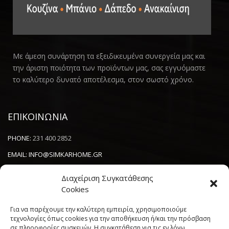
Με άμεση συνάρτηση τα εξειδικευμένα συνεργεία μας και
την άριστη ποιότητα των προϊόντων μας, σας εγγυόμαστε
το καλύτερο δυνατό αποτέλεσμα, στον σωστό χρόνο.
ΕΠΙΚΟΙΝΩΝΙΑ
PHONE:
231 400 2852
EMAIL:
INFO@SIMKARHOME.GR
ΔΙΕΥΘΥΝΣΗ:
ΓΡ.ΛΑΜΠΡΑΚΗ 43, ΘΕΣΣΑΛΟΝΙΚΗ, 54638
Διαχείριση Συγκατάθεσης
Cookies
NEWSLETTER
Για να παρέχουμε την καλύτερη εμπειρία, χρησιμοποιούμε
τεχνολογίες όπως cookies για την αποθήκευση ή/και την πρόσβαση
σε πληροφορίες συσκευών. Η συγκατάθεση για τις εν λόγω