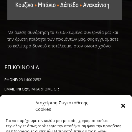
Με άμεση συνάρτηση τα εξειδικευμένα συνεργεία μας και
την άριστη ποιότητα των προϊόντων μας, σας εγγυόμαστε
το καλύτερο δυνατό αποτέλεσμα, στον σωστό χρόνο.
ΕΠΙΚΟΙΝΩΝΙΑ
PHONE:
231 400 2852
EMAIL:
INFO@SIMKARHOME.GR
ΔΙΕΥΘΥΝΣΗ:
ΓΡ.ΛΑΜΠΡΑΚΗ 43, ΘΕΣΣΑΛΟΝΙΚΗ, 54638
Διαχείριση Συγκατάθεσης
Cookies
NEWSLETTER
Για να παρέχουμε την καλύτερη εμπειρία, χρησιμοποιούμε
τεχνολογίες όπως cookies για την αποθήκευση ή/και την πρόσβαση
σε πληροφορίες συσκευών. Η συγκατάθεση για τις εν λόγω