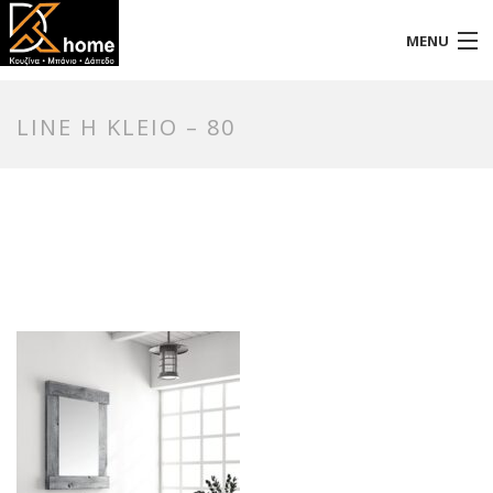
MENU
Αρχική
LINE H KLEIO – 80
Προφίλ
Προϊόντα
Επικοινωνία