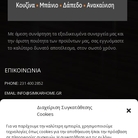
Με άμεση συνάρτηση τα εξειδικευμένα συνεργεία μας και
την άριστη ποιότητα των προϊόντων μας, σας εγγυόμαστε
το καλύτερο δυνατό αποτέλεσμα, στον σωστό χρόνο.
ΕΠΙΚΟΙΝΩΝΙΑ
PHONE:
231 400 2852
EMAIL:
INFO@SIMKARHOME.GR
ΔΙΕΥΘΥΝΣΗ:
ΓΡ.ΛΑΜΠΡΑΚΗ 43, ΘΕΣΣΑΛΟΝΙΚΗ, 54638
Διαχείριση Συγκατάθεσης
Cookies
NEWSLETTER
Για να παρέχουμε την καλύτερη εμπειρία, χρησιμοποιούμε
τεχνολογίες όπως cookies για την αποθήκευση ή/και την πρόσβαση
σε πληροφορίες συσκευών. Η συγκατάθεση για τις εν λόγω