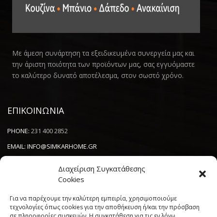
Με άμεση συνάρτηση τα εξειδικευμένα συνεργεία μας και
την άριστη ποιότητα των προϊόντων μας, σας εγγυόμαστε
το καλύτερο δυνατό αποτέλεσμα, στον σωστό χρόνο.
ΕΠΙΚΟΙΝΩΝΙΑ
PHONE:
231 400 2852
EMAIL:
INFO@SIMKARHOME.GR
ΔΙΕΥΘΥΝΣΗ:
ΓΡ.ΛΑΜΠΡΑΚΗ 43, ΘΕΣΣΑΛΟΝΙΚΗ, 54638
Διαχείριση Συγκατάθεσης
Cookies
NEWSLETTER
Για να παρέχουμε την καλύτερη εμπειρία, χρησιμοποιούμε
τεχνολογίες όπως cookies για την αποθήκευση ή/και την πρόσβαση
σε πληροφορίες συσκευών. Η συγκατάθεση για τις εν λόγω