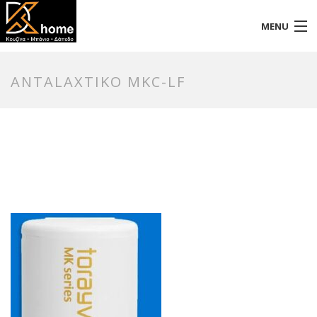
MENU
Αρχική
ANTALAXTIKO MKC-LF
Προφίλ
Προϊόντα
Επικοινωνία