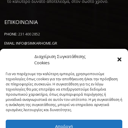
το καλύτερο δυνατό αποτέλεσμα, στον σωστό χρόνο.
ΕΠΙΚΟΙΝΩΝΙΑ
PHONE:
231 400 2852
EMAIL:
INFO@SIMKARHOME.GR
ΔΙΕΥΘΥΝΣΗ:
ΓΡ.ΛΑΜΠΡΑΚΗ 43, ΘΕΣΣΑΛΟΝΙΚΗ, 54638
Διαχείριση Συγκατάθεσης
Cookies
NEWSLETTER
Για να παρέχουμε την καλύτερη εμπειρία, χρησιμοποιούμε
τεχνολογίες όπως cookies για την αποθήκευση ή/και την πρόσβαση
σε πληροφορίες συσκευών. Η συγκατάθεση για τις εν λόγω
----------------------
τεχνολογίες θα μας επιτρέψει να επεξεργαστούμε δεδομένα
προσωπικού χαρακτήρα, όπως συμπεριφορά περιήγησης ή
μοναδικά αναγνωριστικά σε αυτόν τον ιστότοπο. Η μη συγκατάθεση ή
η ανάκληση της συγκατάθεσης, μπορεί να επηρεάσει αρνητικά
ορισμένες λειτουργίες και δυνατότητες.
Αποδοχή