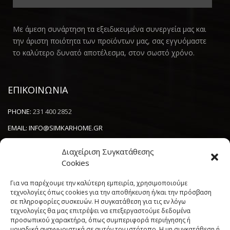
Με άμεση συνάρτηση τα εξειδικευμένα συνεργεία μας και
την άριστη ποιότητα των προϊόντων μας, σας εγγυόμαστε
το καλύτερο δυνατό αποτέλεσμα, στον σωστό χρόνο.
ΕΠΙΚΟΙΝΩΝΙΑ
PHONE:
231 400 2852
EMAIL:
INFO@SIMKARHOME.GR
ΔΙΕΥΘΥΝΣΗ:
ΓΡ.ΛΑΜΠΡΑΚΗ 43, ΘΕΣΣΑΛΟΝΙΚΗ, 54638
Διαχείριση Συγκατάθεσης
Cookies
NEWSLETTER
Για να παρέχουμε την καλύτερη εμπειρία, χρησιμοποιούμε
τεχνολογίες όπως cookies για την αποθήκευση ή/και την πρόσβαση
σε πληροφορίες συσκευών. Η συγκατάθεση για τις εν λόγω
----------------------
τεχνολογίες θα μας επιτρέψει να επεξεργαστούμε δεδομένα
προσωπικού χαρακτήρα, όπως συμπεριφορά περιήγησης ή
μοναδικά αναγνωριστικά σε αυτόν τον ιστότοπο. Η μη συγκατάθεση ή