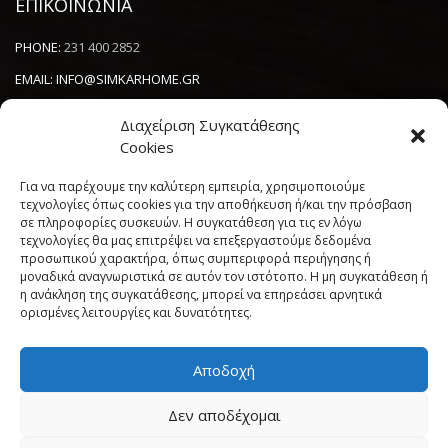
ΕΠΙΚΟΙΝΩΝΙΑ
PHONE:
231 400 2852
EMAIL:
INFO@SIMKARHOME.GR
ΔΙΕΥΘΥΝΣΗ:
ΓΡ.ΛΑΜΠΡΑΚΗ 43, ΘΕΣΣΑΛΟΝΙΚΗ, 54638
Διαχείριση Συγκατάθεσης
Cookies
NEWSLETTER
Για να παρέχουμε την καλύτερη εμπειρία, χρησιμοποιούμε
τεχνολογίες όπως cookies για την αποθήκευση ή/και την πρόσβαση
σε πληροφορίες συσκευών. Η συγκατάθεση για τις εν λόγω
----------------------
τεχνολογίες θα μας επιτρέψει να επεξεργαστούμε δεδομένα
προσωπικού χαρακτήρα, όπως συμπεριφορά περιήγησης ή
μοναδικά αναγνωριστικά σε αυτόν τον ιστότοπο. Η μη συγκατάθεση ή
η ανάκληση της συγκατάθεσης, μπορεί να επηρεάσει αρνητικά
ορισμένες λειτουργίες και δυνατότητες.
Αποδοχή
Πολιτική Cookies (ΕΕ)
Όροι και Προϋποθέσεις
Δεν αποδέχομαι
Δήλωση Απορρήτου
My account