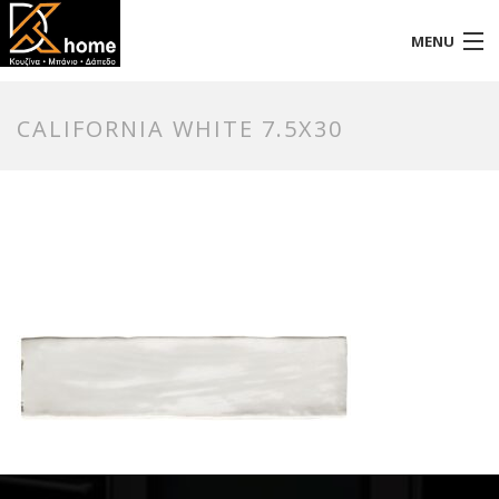
MENU
Αρχική
CALIFORNIA WHITE 7.5X30
Προφίλ
Προϊόντα
Επικοινωνία