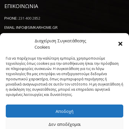
ΕΠΙΚΟΙΝΩΝΙΑ
PHONE:
231 400 2852
EMAIL:
INFO@SIMKARHOME.GR
ΔΙΕΥΘΥΝΣΗ:
ΓΡ.ΛΑΜΠΡΑΚΗ 43, ΘΕΣΣΑΛΟΝΙΚΗ, 54638
Διαχείριση Συγκατάθεσης
Cookies
NEWSLETTER
Για να παρέχουμε την καλύτερη εμπειρία, χρησιμοποιούμε
τεχνολογίες όπως cookies για την αποθήκευση ή/και την πρόσβαση
σε πληροφορίες συσκευών. Η συγκατάθεση για τις εν λόγω
----------------------
τεχνολογίες θα μας επιτρέψει να επεξεργαστούμε δεδομένα
προσωπικού χαρακτήρα, όπως συμπεριφορά περιήγησης ή
μοναδικά αναγνωριστικά σε αυτόν τον ιστότοπο. Η μη συγκατάθεση ή
η ανάκληση της συγκατάθεσης, μπορεί να επηρεάσει αρνητικά
ορισμένες λειτουργίες και δυνατότητες.
Αποδοχή
Πολιτική Cookies (ΕΕ)
Όροι και Προϋποθέσεις
Δεν αποδέχομαι
Δήλωση Απορρήτου
My account