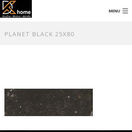
MENU
Αρχική
PLANET BLACK 25X80
Προφίλ
Προϊόντα
Επικοινωνία