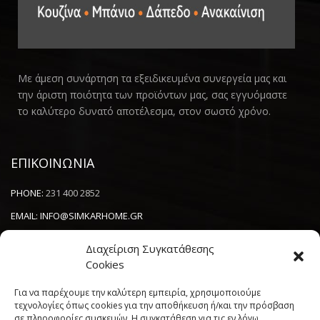
Με άμεση συνάρτηση τα εξειδικευμένα συνεργεία μας και
την άριστη ποιότητα των προϊόντων μας, σας εγγυόμαστε
το καλύτερο δυνατό αποτέλεσμα, στον σωστό χρόνο.
ΕΠΙΚΟΙΝΩΝΙΑ
PHONE:
231 400 2852
EMAIL:
INFO@SIMKARHOME.GR
ΔΙΕΥΘΥΝΣΗ:
ΓΡ.ΛΑΜΠΡΑΚΗ 43, ΘΕΣΣΑΛΟΝΙΚΗ, 54638
Διαχείριση Συγκατάθεσης
Cookies
NEWSLETTER
Για να παρέχουμε την καλύτερη εμπειρία, χρησιμοποιούμε
τεχνολογίες όπως cookies για την αποθήκευση ή/και την πρόσβαση
σε πληροφορίες συσκευών. Η συγκατάθεση για τις εν λόγω