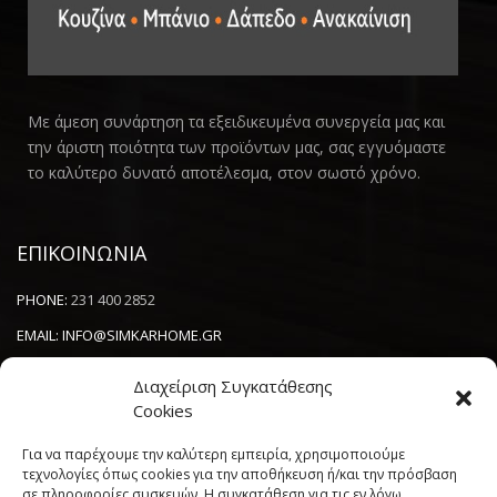
Με άμεση συνάρτηση τα εξειδικευμένα συνεργεία μας και
την άριστη ποιότητα των προϊόντων μας, σας εγγυόμαστε
το καλύτερο δυνατό αποτέλεσμα, στον σωστό χρόνο.
ΕΠΙΚΟΙΝΩΝΙΑ
PHONE:
231 400 2852
EMAIL:
INFO@SIMKARHOME.GR
ΔΙΕΥΘΥΝΣΗ:
ΓΡ.ΛΑΜΠΡΑΚΗ 43, ΘΕΣΣΑΛΟΝΙΚΗ, 54638
Διαχείριση Συγκατάθεσης
Cookies
NEWSLETTER
Για να παρέχουμε την καλύτερη εμπειρία, χρησιμοποιούμε
τεχνολογίες όπως cookies για την αποθήκευση ή/και την πρόσβαση
σε πληροφορίες συσκευών. Η συγκατάθεση για τις εν λόγω