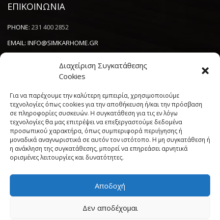
ΕΠΙΚΟΙΝΩΝΙΑ
PHONE:
231 400 2852
EMAIL:
INFO@SIMKARHOME.GR
ΔΙΕΥΘΥΝΣΗ:
ΓΡ.ΛΑΜΠΡΑΚΗ 43, ΘΕΣΣΑΛΟΝΙΚΗ, 54638
Διαχείριση Συγκατάθεσης
Cookies
NEWSLETTER
Για να παρέχουμε την καλύτερη εμπειρία, χρησιμοποιούμε
τεχνολογίες όπως cookies για την αποθήκευση ή/και την πρόσβαση
σε πληροφορίες συσκευών. Η συγκατάθεση για τις εν λόγω
----------------------
τεχνολογίες θα μας επιτρέψει να επεξεργαστούμε δεδομένα
προσωπικού χαρακτήρα, όπως συμπεριφορά περιήγησης ή
μοναδικά αναγνωριστικά σε αυτόν τον ιστότοπο. Η μη συγκατάθεση ή
η ανάκληση της συγκατάθεσης, μπορεί να επηρεάσει αρνητικά
ορισμένες λειτουργίες και δυνατότητες.
Αποδοχή
Πολιτική Cookies (ΕΕ)
Όροι και Προϋποθέσεις
Δεν αποδέχομαι
Δήλωση Απορρήτου
My account