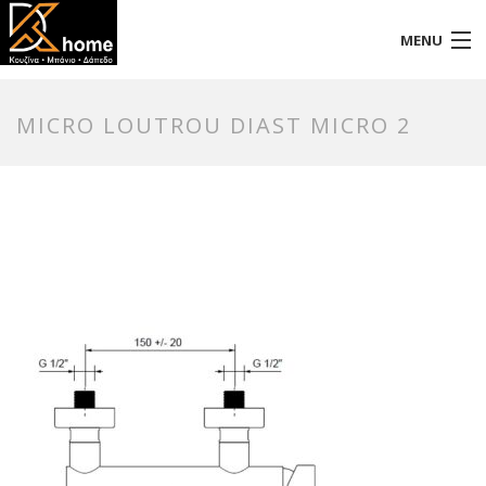
MENU
Αρχική
MICRO LOUTROU DIAST MICRO 2
Προφίλ
Προϊόντα
Επικοινωνία