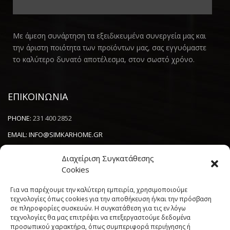
Με άμεση συνάρτηση τα εξειδικευμένα συνεργεία μας και
την άριστη ποιότητα των προϊόντων μας, σας εγγυόμαστε
το καλύτερο δυνατό αποτέλεσμα, στον σωστό χρόνο.
ΕΠΙΚΟΙΝΩΝΙΑ
PHONE:
231 400 2852
EMAIL:
INFO@SIMKARHOME.GR
ΔΙΕΥΘΥΝΣΗ:
ΓΡ.ΛΑΜΠΡΑΚΗ 43, ΘΕΣΣΑΛΟΝΙΚΗ, 54638
Διαχείριση Συγκατάθεσης
Cookies
NEWSLETTER
Για να παρέχουμε την καλύτερη εμπειρία, χρησιμοποιούμε
τεχνολογίες όπως cookies για την αποθήκευση ή/και την πρόσβαση
σε πληροφορίες συσκευών. Η συγκατάθεση για τις εν λόγω
----------------------
τεχνολογίες θα μας επιτρέψει να επεξεργαστούμε δεδομένα
προσωπικού χαρακτήρα, όπως συμπεριφορά περιήγησης ή