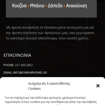
Με άμεση συνάρτηση τα εξειδικευμένα συνεργεία μας και
την άριστη ποιότητα των προϊόντων μας, σας εγγυόμαστε
το καλύτερο δυνατό αποτέλεσμα, στον σωστό χρόνο.
ΕΠΙΚΟΙΝΩΝΙΑ
PHONE:
231 400 2852
EMAIL:
INFO@SIMKARHOME.GR
ΔΙΕΥΘΥΝΣΗ:
ΓΡ.ΛΑΜΠΡΑΚΗ 43, ΘΕΣΣΑΛΟΝΙΚΗ, 54638
Διαχείριση Συγκατάθεσης
Cookies
NEWSLETTER
Για να παρέχουμε την καλύτερη εμπειρία, χρησιμοποιούμε
τεχνολογίες όπως cookies για την αποθήκευση ή/και την πρόσβαση