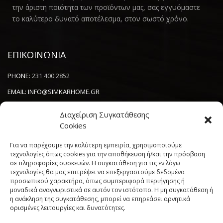
την άριστη ποιότητα των προϊόντων μας, σας εγγυόμαστε
το καλύτερο δυνατό αποτέλεσμα, στον σωστό χρόνο.
ΕΠΙΚΟΙΝΩΝΙΑ
PHONE:
231 400 2852
EMAIL:
INFO@SIMKARHOME.GR
ΔΙΕΥΘΥΝΣΗ:
ΓΡ.ΛΑΜΠΡΑΚΗ 43, ΘΕΣΣΑΛΟΝΙΚΗ, 54638
Διαχείριση Συγκατάθεσης
Cookies
NEWSLETTER
Για να παρέχουμε την καλύτερη εμπειρία, χρησιμοποιούμε
τεχνολογίες όπως cookies για την αποθήκευση ή/και την πρόσβαση
σε πληροφορίες συσκευών. Η συγκατάθεση για τις εν λόγω
----------------------
τεχνολογίες θα μας επιτρέψει να επεξεργαστούμε δεδομένα
προσωπικού χαρακτήρα, όπως συμπεριφορά περιήγησης ή
μοναδικά αναγνωριστικά σε αυτόν τον ιστότοπο. Η μη συγκατάθεση ή
η ανάκληση της συγκατάθεσης, μπορεί να επηρεάσει αρνητικά
ορισμένες λειτουργίες και δυνατότητες.