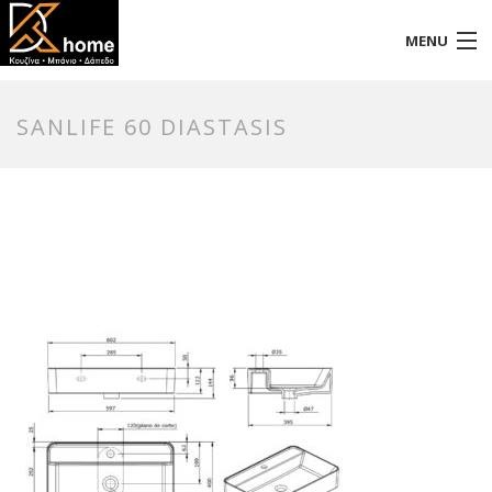
MENU
Αρχική
SANLIFE 60 DIASTASIS
Προφίλ
Προϊόντα
Επικοινωνία