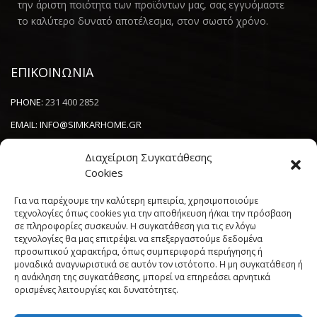
την άριστη ποιότητα των προϊόντων μας, σας εγγυόμαστε
το καλύτερο δυνατό αποτέλεσμα, στον σωστό χρόνο.
ΕΠΙΚΟΙΝΩΝΙΑ
PHONE:
231 400 2852
EMAIL:
INFO@SIMKARHOME.GR
ΔΙΕΥΘΥΝΣΗ:
ΓΡ.ΛΑΜΠΡΑΚΗ 43, ΘΕΣΣΑΛΟΝΙΚΗ, 54638
Διαχείριση Συγκατάθεσης
Cookies
NEWSLETTER
Για να παρέχουμε την καλύτερη εμπειρία, χρησιμοποιούμε
τεχνολογίες όπως cookies για την αποθήκευση ή/και την πρόσβαση
σε πληροφορίες συσκευών. Η συγκατάθεση για τις εν λόγω
----------------------
τεχνολογίες θα μας επιτρέψει να επεξεργαστούμε δεδομένα
προσωπικού χαρακτήρα, όπως συμπεριφορά περιήγησης ή
μοναδικά αναγνωριστικά σε αυτόν τον ιστότοπο. Η μη συγκατάθεση ή
η ανάκληση της συγκατάθεσης, μπορεί να επηρεάσει αρνητικά
ορισμένες λειτουργίες και δυνατότητες.