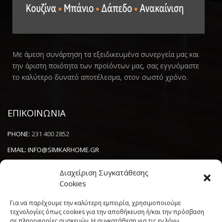
Με άμεση συνάρτηση τα εξειδικευμένα συνεργεία μας και
την άριστη ποιότητα των προϊόντων μας, σας εγγυόμαστε
το καλύτερο δυνατό αποτέλεσμα, στον σωστό χρόνο.
ΕΠΙΚΟΙΝΩΝΙΑ
PHONE:
231 400 2852
EMAIL:
INFO@SIMKARHOME.GR
ΔΙΕΥΘΥΝΣΗ:
ΓΡ.ΛΑΜΠΡΑΚΗ 43, ΘΕΣΣΑΛΟΝΙΚΗ, 54638
Διαχείριση Συγκατάθεσης
Cookies
NEWSLETTER
Για να παρέχουμε την καλύτερη εμπειρία, χρησιμοποιούμε
τεχνολογίες όπως cookies για την αποθήκευση ή/και την πρόσβαση
σε πληροφορίες συσκευών. Η συγκατάθεση για τις εν λόγω