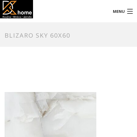
MENU
Αρχική
BLIZARO SKY 60X60
Προφίλ
Προϊόντα
Επικοινωνία