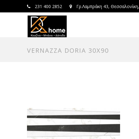
231 400 2852
Γρ.Λαμπράκη 43, Θεσσαλονίκη
VERNAZZA DORIA 30X90