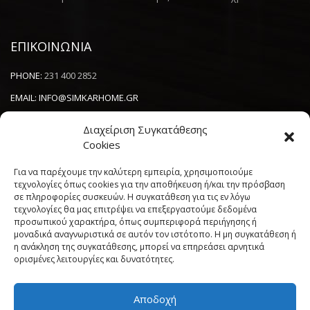
ΕΠΙΚΟΙΝΩΝΙΑ
PHONE:
231 400 2852
EMAIL:
INFO@SIMKARHOME.GR
ΔΙΕΥΘΥΝΣΗ:
ΓΡ.ΛΑΜΠΡΑΚΗ 43, ΘΕΣΣΑΛΟΝΙΚΗ, 54638
Διαχείριση Συγκατάθεσης
Cookies
NEWSLETTER
Για να παρέχουμε την καλύτερη εμπειρία, χρησιμοποιούμε
τεχνολογίες όπως cookies για την αποθήκευση ή/και την πρόσβαση
σε πληροφορίες συσκευών. Η συγκατάθεση για τις εν λόγω
----------------------
τεχνολογίες θα μας επιτρέψει να επεξεργαστούμε δεδομένα
προσωπικού χαρακτήρα, όπως συμπεριφορά περιήγησης ή
μοναδικά αναγνωριστικά σε αυτόν τον ιστότοπο. Η μη συγκατάθεση ή
η ανάκληση της συγκατάθεσης, μπορεί να επηρεάσει αρνητικά
ορισμένες λειτουργίες και δυνατότητες.
Αποδοχή