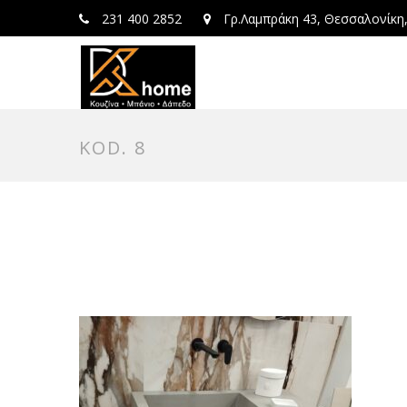
231 400 2852
Γρ.Λαμπράκη 43, Θεσσαλονίκη
KOD. 8