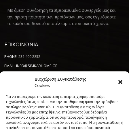
Με άμεση συνάρτηση τα εξειδικευμένα συνεργεία μας και
την άριστη ποιότητα των προϊόντων μας, σας εγγυόμαστε
το καλύτερο δυνατό αποτέλεσμα, στον σωστό χρόνο.
ΕΠΙΚΟΙΝΩΝΙΑ
PHONE:
231 400 2852
EMAIL:
INFO@SIMKARHOME.GR
ΔΙΕΥΘΥΝΣΗ:
ΓΡ.ΛΑΜΠΡΑΚΗ 43, ΘΕΣΣΑΛΟΝΙΚΗ, 54638
Διαχείριση Συγκατάθεσης
Cookies
NEWSLETTER
Για να παρέχουμε την καλύτερη εμπειρία, χρησιμοποιούμε
τεχνολογίες όπως cookies για την αποθήκευση ή/και την πρόσβαση
σε πληροφορίες συσκευών. Η συγκατάθεση για τις εν λόγω
----------------------
τεχνολογίες θα μας επιτρέψει να επεξεργαστούμε δεδομένα
προσωπικού χαρακτήρα, όπως συμπεριφορά περιήγησης ή
μοναδικά αναγνωριστικά σε αυτόν τον ιστότοπο. Η μη συγκατάθεση ή
η ανάκληση της συγκατάθεσης, μπορεί να επηρεάσει αρνητικά