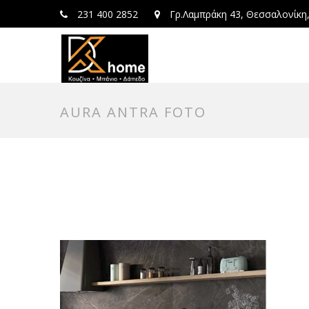
231 400 2852
Γρ.Λαμπράκη 43, Θεσσαλονίκη
AURA ANTRA FOTO