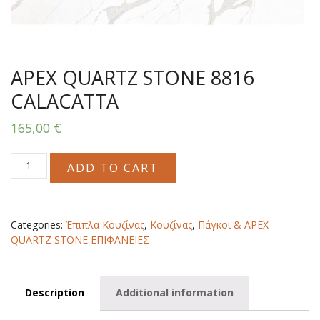
APEX QUARTZ STONE 8816
CALACATTA
165,00
€
APEX
ADD TO CART
QUARTZ
STONE
8816
CALACATTA
Categories:
Έπιπλα Κουζίνας
,
Κουζίνας
,
Πάγκοι & APEX
quantity
QUARTZ STONE ΕΠΙΦΑΝΕΙΕΣ
Description
Additional information