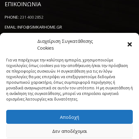
ΕΠΙΚΟΙΝΩΝΙΑ
PHONE:
231 400 2852
EMAIL:
INFO@SIMKARHOME.GR
ΔΙΕΥΘΥΝΣΗ:
ΓΡ.ΛΑΜΠΡΑΚΗ 43, ΘΕΣΣΑΛΟΝΙΚΗ, 54638
Διαχείριση Συγκατάθεσης
Cookies
NEWSLETTER
Για να παρέχουμε την καλύτερη εμπειρία, χρησιμοποιούμε
τεχνολογίες όπως cookies για την αποθήκευση ή/και την πρόσβαση
σε πληροφορίες συσκευών. Η συγκατάθεση για τις εν λόγω
----------------------
τεχνολογίες θα μας επιτρέψει να επεξεργαστούμε δεδομένα
προσωπικού χαρακτήρα, όπως συμπεριφορά περιήγησης ή
μοναδικά αναγνωριστικά σε αυτόν τον ιστότοπο. Η μη συγκατάθεση ή
η ανάκληση της συγκατάθεσης, μπορεί να επηρεάσει αρνητικά
ορισμένες λειτουργίες και δυνατότητες.
Αποδοχή
Πολιτική Cookies (ΕΕ)
Όροι και Προϋποθέσεις
Δεν αποδέχομαι
Δήλωση Απορρήτου
My account