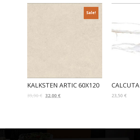
Sale!
KALKSTEN ARTIC 60X120
CALCUTA
39,90
€
32,00
€
23,50
€