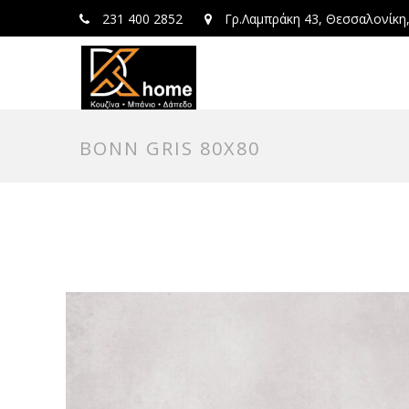
231 400 2852
Γρ.Λαμπράκη 43, Θεσσαλονίκη
BONN GRIS 80X80