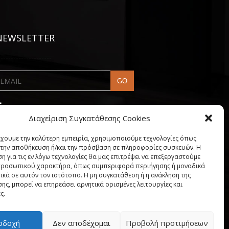
NEWSLETTER
---------------------
Διαχείριση Συγκατάθεσης Cookies
έχουμε την καλύτερη εμπειρία, χρησιμοποιούμε τεχνολογίες όπως
α την αποθήκευση ή/και την πρόσβαση σε πληροφορίες συσκευών. Η
η για τις εν λόγω τεχνολογίες θα μας επιτρέψει να επεξεργαστούμε
ροσωπικού χαρακτήρα, όπως συμπεριφορά περιήγησης ή μοναδικά
ικά σε αυτόν τον ιστότοπο. Η μη συγκατάθεση ή η ανάκληση της
ης, μπορεί να επηρεάσει αρνητικά ορισμένες λειτουργίες και
ς.
My account
οδοχή
Δεν αποδέχομαι
Προβολή προτιμήσεων