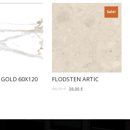
Sale!
 GOLD 60X120
FLODSTEN ARTIC
44,90
€
36,00
€