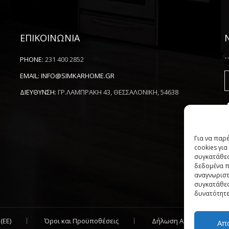
ΕΠΙΚΟΙΝΩΝΙΑ
-
PHONE:
231 400 2852
EMAIL:
INFO@SIMKARHOME.GR
ΔΙΕΥΘΥΝΣΗ:
ΓΡ.ΛΑΜΠΡΑΚΗ 43, ΘΕΣΣΑΛΟΝΙΚΗ, 54638
Για να παρ
cookies γι
συγκατάθεσ
δεδομένα π
αναγνωριστ
συγκατάθεσ
δυνατότητε
(ΕΕ)
Όροι και Προϋποθέσεις
Δήλωση Απορρήτου
Απ