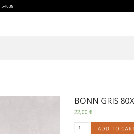
, 54638
BONN GRIS 80
22,00
€
BONN
ADD TO CAR
GRIS